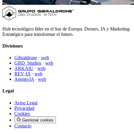
Hub tecnológico líder en el Sur de Europa. Drones, IA y Marketing
Estratégico para transformar el futuro.
Divisiones
Gibraldrone
·
web
GBD_Studios
·
web
ARKAIU
·
web
REV·IA
·
web
Agents-IA
·
web
Legal
Aviso Legal
Privacidad
Cookies
Gestionar cookies
Contacto