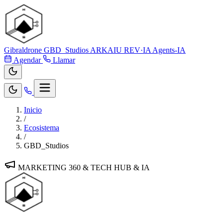
Gibraldrone
GBD_Studios
ARKAIU
REV·IA
Agents-IA
Agendar
Llamar
Inicio
/
Ecosistema
/
GBD_Studios
MARKETING 360 & TECH HUB & IA